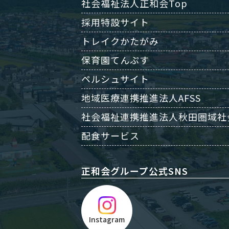
社会福祉法人正和会Top
採用特設サイト
トレイクかたがみ
保育園てんぷす
ペルシュサイト
地域医療連携推進法人AFSS
社会福祉連携推進法人秋田圏域社
配食サービス
正和会グループ公式SNS
Instagram