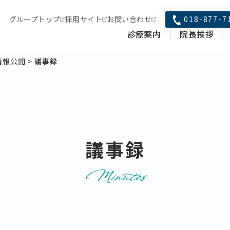
018-877-7
グループトップ
採用サイト
お問い合わせ
診療案内
院長挨拶
情報公開
>
議事録
議事録
Minutes