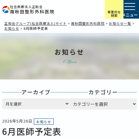
社会医療法人正和会
南秋田整形外科医院
事業所を
検索
正和会グループ(社会医療法人)サイト
>
南秋田整形外科医院
>
お知らせ一覧
>
お知らせ
>
6月医師予定表
お知らせ
News
アーカイブ
カテゴリー
ア
カテゴリー
ー
カ
イ
2026年5月26日
お知らせ
ブ
6月医師予定表