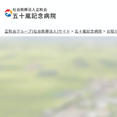
社会医療法人正和会
五十嵐記念病院
正和会グループ(社会医療法人)サイト
>
五十嵐記念病院
>
お知