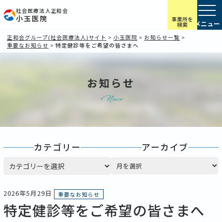
社会医療法人正和会
小玉医院
事業所を
検索
正和会グループ(社会医療法人)サイト
>
小玉医院
>
お知らせ一覧
>
重要なお知らせ
>
特定健診等をご希望の皆さまへ
お知らせ
News
カテゴリー
アーカイブ
カテゴリー
ア
ー
カ
イ
2026年5月29日
重要なお知らせ
ブ
特定健診等をご希望の皆さまへ